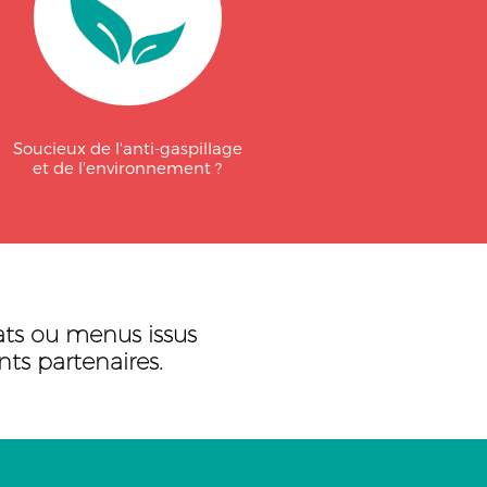
Soucieux de l'anti-gaspillage
et de l'environnement ?
lats ou menus issus
nts partenaires.