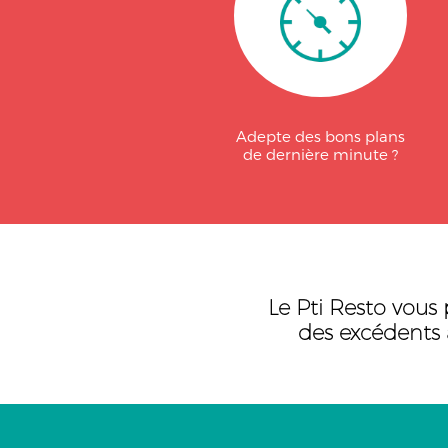
Adepte des bons plans
de dernière minute ?
Le Pti Resto vous 
des excédents a